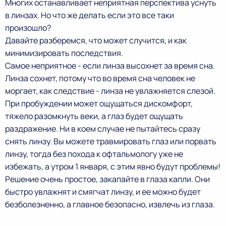
Многих останавливает неприятная перспектива уснуть
в линзах. Но что же делать если это все таки
произошло?
Давайте разберемся, что может случится, и как
минимизировать последствия.
Самое неприятное - если линза высохнет за время сна.
Линза сохнет, потому что во время сна человек не
моргает, как следствие - линза не увлажняется слезой.
При пробуждении может ощущаться дискомфорт,
тяжело разомкнуть веки, а глаз будет ощущать
раздражение. Ни в коем случае не пытайтесь сразу
снять линзу. Вы можете травмировать глаз или порвать
линзу, тогда без похода к офтальмологу уже не
избежать, а утром 1 января, с этим явно будут проблемы!
Решение очень простое, закапайте в глаза капли. Они
быстро увлажнят и смягчат линзу, и ее можно будет
безболезненно, а главное безопасно, извлечь из глаза.