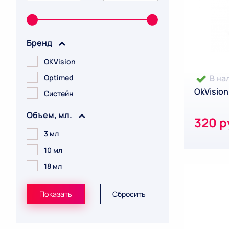
Бренд
OKVision
Optimed
В на
OkVision
Систейн
Объем, мл.
320 р
3 мл
10 мл
18 мл
Показать
Сбросить