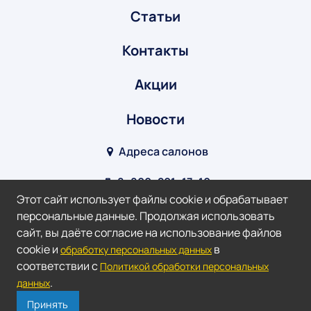
Статьи
Контакты
Акции
Новости
Адреса салонов
8‒800‒201‒17‒10
Этот сайт использует файлы cookie и обрабатывает
info@optik-v.ru
персональные данные. Продолжая использовать
сайт, вы даёте согласие на использование файлов
Мы в соц. сетях:
cookie и
в
обработку персональных данных
соответствии с
Политикой обработки персональных
2026 ©
Оптик-Взгляд.
.
данных
Доверяй зрение профессионалам!
Принять