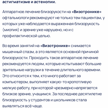
астигматизме и астенопии.
Аппаратное лечение близорукости на
«Визотронике»
офтальмологи рекомендуют не только тем пациентам, у
которых уже наблюдается выраженная близорукость
(миопия) и зрение уже нарушено, но и с
профилактической целью.
Во время занятий на
«Визотронике»
снимается
мышечный спазм, а это является основной причиной
близорукости. Проходить такое аппаратное лечение
рекомендуется людям, которые испытывают большие
зрительные нагрузки в течение длительного времени.
Это относится к тем, кто много работает за
компьютером, выполняет какую-то кропотливую
мелкую работу, при которой чрезмерно напрягается
близкое зрение, учащимся. За последнее десятилетие
близорукость у студентов и школьников стала
выявляться всё чаще.