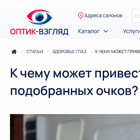
Адреса салонов
Каталог
Услуг
СТАТЬИ
ЗДОРОВЬЕ ГЛАЗ
ТЕКУЩАЯ:
К ЧЕМУ МОЖЕТ ПРИ
К чему может приве
подобранных очков?