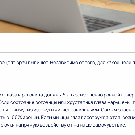
 рецепт врач выпишет. Независимо от того, для какой цел
лик глаза и роговица должны быть совершенно ровной пове
 Если состояние роговицы или хрусталика глаза нарушены,
ты — вычурно изогнутыми, неправильными. Самым опасным
ть в 100% зрении. Если мышцы глаз перетруждаются, возн
е очки напрямую воздействуют на наше самочувствие.