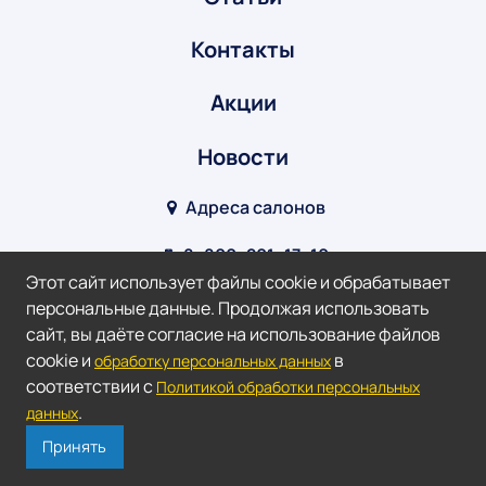
Контакты
Акции
Новости
Адреса салонов
8‒800‒201‒17‒10
Этот сайт использует файлы cookie и обрабатывает
info@optik-v.ru
персональные данные. Продолжая использовать
сайт, вы даёте согласие на использование файлов
Мы в соц. сетях:
cookie и
в
обработку персональных данных
соответствии с
Политикой обработки персональных
2026 ©
Оптик-Взгляд.
.
данных
Доверяй зрение профессионалам!
Принять