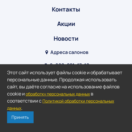
Контакты
Акции
Новости
Адреса салонов
8‒800‒201‒17‒10
Этот сайт использует файлы cookie и обрабатывает
info@optik-v.ru
персональные данные. Продолжая использовать
сайт, вы даёте согласие на использование файлов
Мы в соц. сетях:
cookie и
в
обработку персональных данных
соответствии с
Политикой обработки персональных
2026 ©
Оптик-Взгляд.
.
данных
Доверяй зрение профессионалам!
Принять