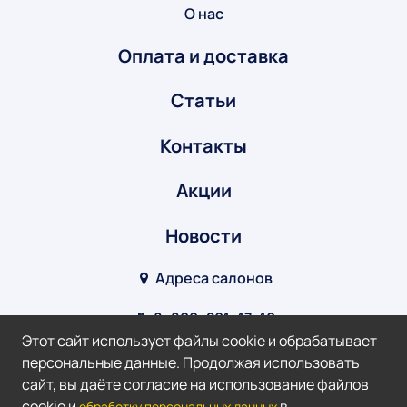
О нас
Оплата и доставка
Статьи
Контакты
Акции
Новости
Адреса салонов
8‒800‒201‒17‒10
Этот сайт использует файлы cookie и обрабатывает
info@optik-v.ru
персональные данные. Продолжая использовать
сайт, вы даёте согласие на использование файлов
Мы в соц. сетях:
cookie и
в
обработку персональных данных