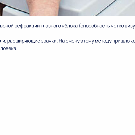
воной рефракции глазного яблока (способность четко виз
пли, расширяющие зрачки. На смену этому методу пришло 
еловека.