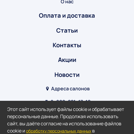
О нас
Оплата и доставка
Статьи
Контакты
Акции
Новости
Адреса салонов
8‒800‒201‒17‒10
Этот сайт использует файлы cookie и обрабатывает
info@optik-v.ru
персональные данные. Продолжая использовать
сайт, вы даёте согласие на использование файлов
Мы в соц. сетях:
cookie и
в
обработку персональных данных