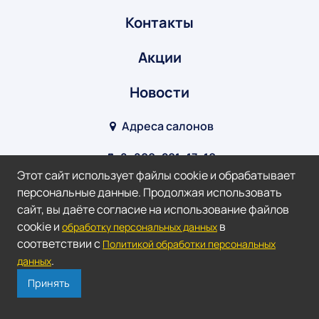
Контакты
Акции
Новости
Адреса салонов
8‒800‒201‒17‒10
Этот сайт использует файлы cookie и обрабатывает
info@optik-v.ru
персональные данные. Продолжая использовать
сайт, вы даёте согласие на использование файлов
Мы в соц. сетях:
cookie и
в
обработку персональных данных
соответствии с
Политикой обработки персональных
2026 ©
Оптик-Взгляд.
.
данных
Доверяй зрение профессионалам!
Принять