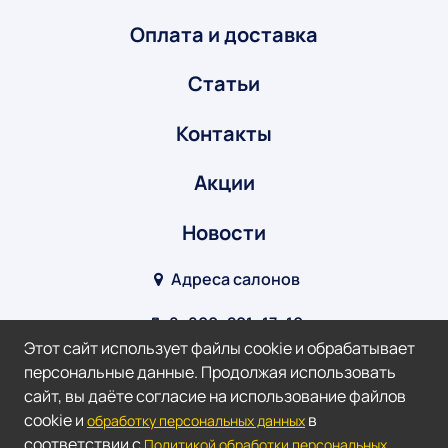
Оплата и доставка
Статьи
Контакты
Акции
Новости
Адреса салонов
8‒800‒201‒17‒10
Этот сайт использует файлы cookie и обрабатывает
info@optik-v.ru
персональные данные. Продолжая использовать
сайт, вы даёте согласие на использование файлов
Мы в соц. сетях:
cookie и
в
обработку персональных данных
соответствии с
Политикой обработки персональных