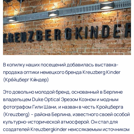
В копилку наших посещений добавилась выставка-
продажа оптики немецкого бренда Kreuzberg Kinder
(Кро́йцберг Ки́ндер)
Это довольно молодой бренд, основанный в Берлине
владельцем Duke Optical Эрезом Коэном и модным
фотографом Гили Шани, и назван в честь Кройцберга
(Kreuzberg) – района Берлина, известного своей особой
культурно-исторической атмосферой. Он стал для
создателей Kreuzbergkinder неиссякаемым источником